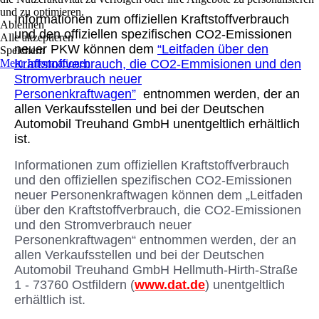
und zu optimieren.
Informationen zum offiziellen Kraftstoffverbrauch
Ablehnen
und den offiziellen spezifischen CO2-Emissionen
Alle akzeptieren
neuer PKW können dem
“Leitfaden über den
Speichern
Mehr Informationen
Kraftstoffverbrauch, die CO2-Emmisionen und den
Stromverbrauch neuer
Personenkraftwagen”
entnommen werden, der an
allen Verkaufsstellen und bei der Deutschen
Automobil Treuhand GmbH unentgeltlich erhältlich
ist.
Informationen zum offiziellen Kraftstoffverbrauch
und den offiziellen spezifischen CO
2
-Emissionen
neuer Personenkraftwagen können dem „Leitfaden
über den Kraftstoffverbrauch, die CO
2
-Emissionen
und den Stromverbrauch neuer
Personenkraftwagen“ entnommen werden, der an
allen Verkaufsstellen und bei der Deutschen
Automobil Treuhand GmbH Hellmuth-Hirth-Straße
1 - 73760 Ostfildern (
www.dat.de
) unentgeltlich
erhältlich ist.