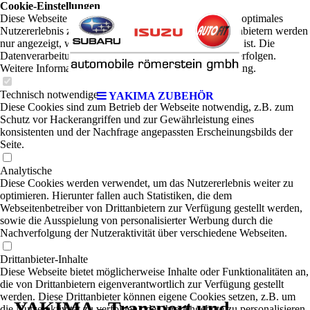
Cookie-Einstellungen
Diese Webseite verwendet Cookies, um Besuchern ein optimales
Nutzererlebnis zu bieten. Bestimmte Inhalte von Drittanbietern werden
nur angezeigt, wenn die entsprechende Option aktiviert ist. Die
Datenverarbeitung kann dann auch in einem Drittland erfolgen.
Weitere Informationen hierzu in der Datenschutzerklärung.
Technisch notwendige
YAKIMA ZUBEHÖR
Diese Cookies sind zum Betrieb der Webseite notwendig, z.B. zum
Schutz vor Hackerangriffen und zur Gewährleistung eines
konsistenten und der Nachfrage angepassten Erscheinungsbilds der
Seite.
Analytische
Diese Cookies werden verwendet, um das Nutzererlebnis weiter zu
optimieren. Hierunter fallen auch Statistiken, die dem
Webseitenbetreiber von Drittanbietern zur Verfügung gestellt werden,
sowie die Ausspielung von personalisierter Werbung durch die
Nachverfolgung der Nutzeraktivität über verschiedene Webseiten.
Drittanbieter-Inhalte
Diese Webseite bietet möglicherweise Inhalte oder Funktionalitäten an,
die von Drittanbietern eigenverantwortlich zur Verfügung gestellt
werden. Diese Drittanbieter können eigene Cookies setzen, z.B. um
YAKIMA - Transport und
die Nutzeraktivität zu verfolgen oder ihre Angebote zu personalisieren